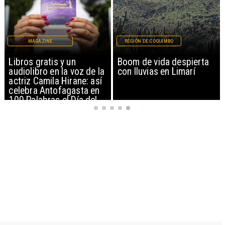
REGIÓN DE COQUIMBO
REGIONAL
Boom de vida despierta
Estudiantes de Tocopilla
a
con lluvias en Limarí
representarán a Chile en
campamento espacial de
la NASA