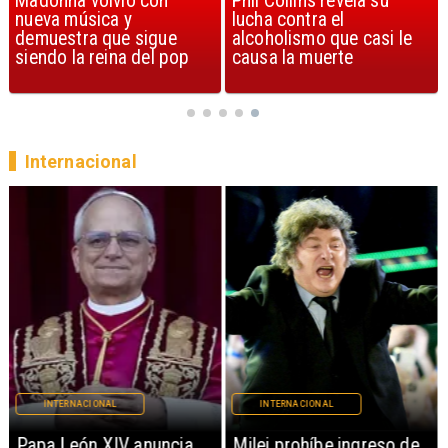
Madonna volvió con
Phil Collins revela su
nueva música y
lucha contra el
demuestra que sigue
alcoholismo que casi le
siendo la reina del pop
causa la muerte
Internacional
INTERNACIONAL
INTERNACIONAL
Milei prohíbe ingreso de
Joven chileno muere