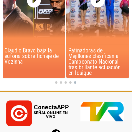
Claudio Bravo baja la
Patinadoras de
euforia sobre fichaje de
Mejillones clasifican al
Vozinha
Campeonato Nacional
tras brillante actuación
en Iquique
ConectaAPP
SEÑAL ONLINE EN
VIVO