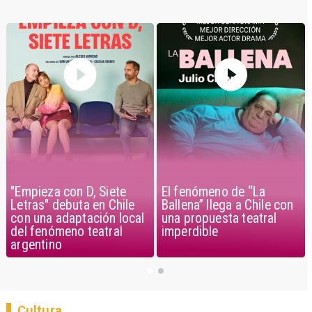
"Empieza con D, Siete
El fenómeno de “La
Letras" debuta en Chile
Ballena” llega a Chile con
con una adaptación local
una propuesta teatral
del fenómeno teatral
imperdible
argentino
Cultura