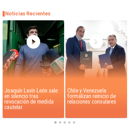
Noticias Recientes
Chile y Venezuela
Feriantes rechazan
formalizan reinicio de
dichos de Camila Flores
relaciones consulares
sobre Fabiola Campillai