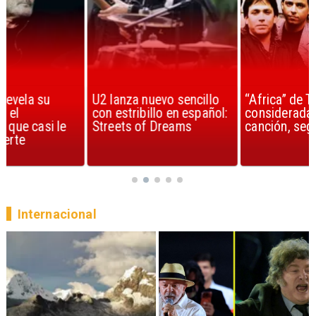
U2 lanza nuevo sencillo
“Africa” de Toto es
con estribillo en español:
considerada la mejor
Streets of Dreams
canción, según la ciencia
Internacional