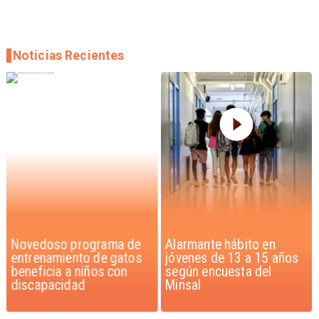
Noticias Recientes
Novedoso programa de
Alarmante hábito en
entrenamiento de gatos
jóvenes de 13 a 15 años
beneficia a niños con
según encuesta del
discapacidad
Minsal