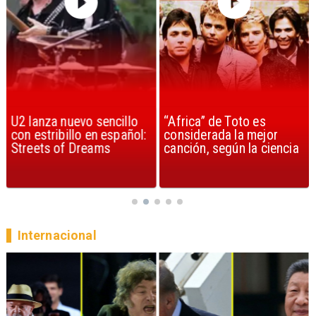
U2 lanza nuevo sencillo
“Africa” de Toto es
con estribillo en español:
considerada la mejor
Streets of Dreams
canción, según la ciencia
Internacional