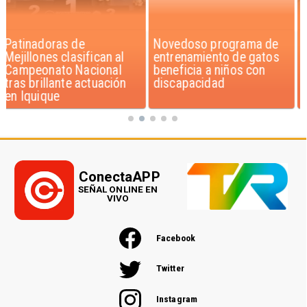
Novedoso programa de
Alarmante hábito en
entrenamiento de gatos
jóvenes de 13 a 15 años
beneficia a niños con
según encuesta del
discapacidad
Minsal
ConectaAPP
SEÑAL ONLINE EN
VIVO
Facebook
Twitter
Instagram