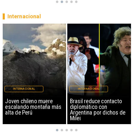
Internacional
INTERNACIONAL
INTERNACIONAL
Brasil reduce contacto
China restringe
diplomático con
exportación de drones a
Argentina por dichos de
EEUU y sanciona
Milei
empresas