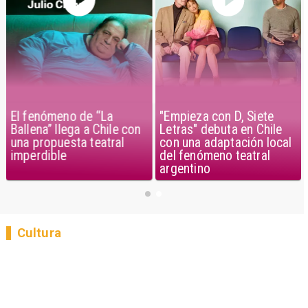
El fenómeno de “La
"Empieza con D, Siete
Ballena” llega a Chile con
Letras" debuta en Chile
una propuesta teatral
con una adaptación local
imperdible
del fenómeno teatral
argentino
Cultura