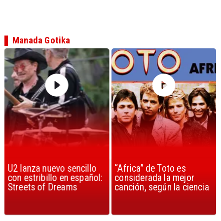
Manada Gotika
U2 lanza nuevo sencillo
“Africa” de Toto es
con estribillo en español:
considerada la mejor
Streets of Dreams
canción, según la ciencia