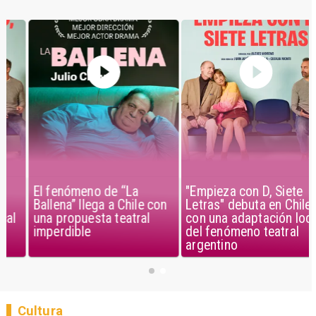
El fenómeno de “La
"Empieza con D, Siete
Ballena” llega a Chile con
Letras" debuta en Chile
una propuesta teatral
con una adaptación local
imperdible
del fenómeno teatral
argentino
Cultura