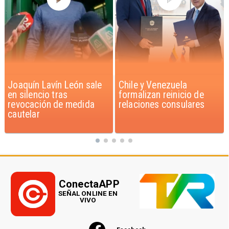
Chile y Venezuela
Feriantes rechazan
formalizan reinicio de
dichos de Camila Flores
relaciones consulares
sobre Fabiola Campillai
ConectaAPP
SEÑAL ONLINE EN
VIVO