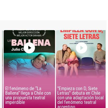
El fenómeno de “La
"Empieza con D, Siete
Ballena” llega a Chile con
Letras" debuta en Chile
una propuesta teatral
con una adaptación local
imperdible
del fenómeno teatral
argentino