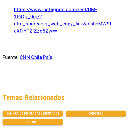
https://www.instagram.com/reel/DM-
1RiGg_0m/?
utm_source=ig_web_copy_link&igsh=MW9t
aXFiYTZlZzg5Zw==
Fuente:
CNN Chile País
Temas Relacionados
CÁMARA DE DIPUTADAS Y DIPUTADOS
CONGRESO
DEPORTE