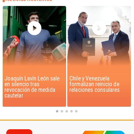
Chile y Venezuela
Feriantes rechazan
formalizan reinicio de
dichos de Camila Flores
relaciones consulares
sobre Fabiola Campillai