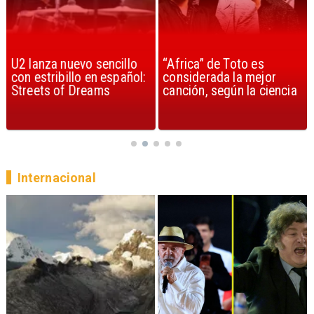
U2 lanza nuevo sencillo
“Africa” de Toto es
con estribillo en español:
considerada la mejor
Streets of Dreams
canción, según la ciencia
Internacional