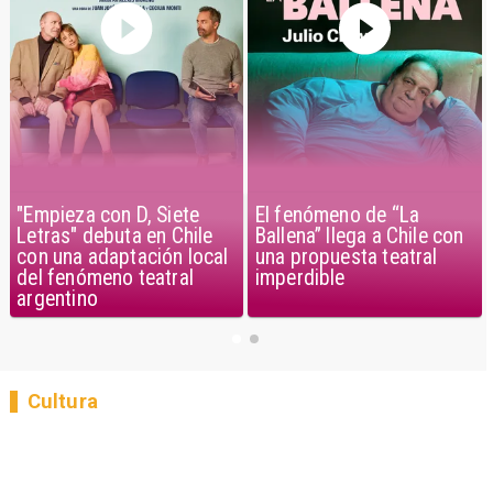
"Empieza con D, Siete
El fenómeno de “La
Letras" debuta en Chile
Ballena” llega a Chile con
con una adaptación local
una propuesta teatral
del fenómeno teatral
imperdible
argentino
Cultura