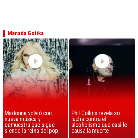
Manada Gotika
Phil Collins revela su
U2 lanza nuevo sencillo
lucha contra el
con estribillo en español:
alcoholismo que casi le
Streets of Dreams
causa la muerte