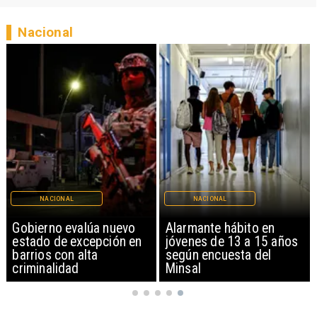
Nacional
IONAL
NACIONAL
REGIO
no evalúa nuevo
Alarmante hábito en
Aprueban
 de excepción en
jóvenes de 13 a 15 años
Parque S
 con alta
según encuesta del
con inver
lidad
Minsal
millones