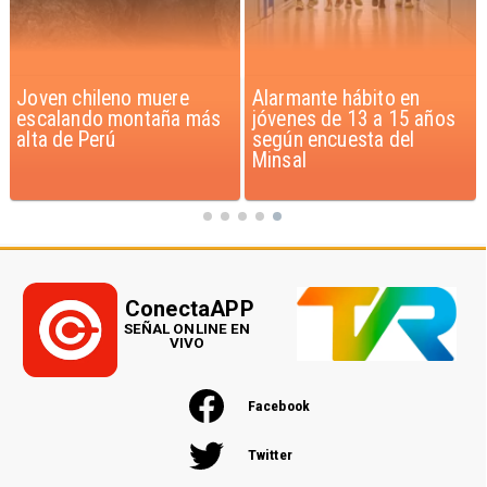
Alarmante hábito en
Aprueban creación del
jóvenes de 13 a 15 años
Parque Sebastián Piñera
según encuesta del
con inversión de $4 mil
Minsal
millones
ConectaAPP
SEÑAL ONLINE EN
VIVO
Facebook
Twitter