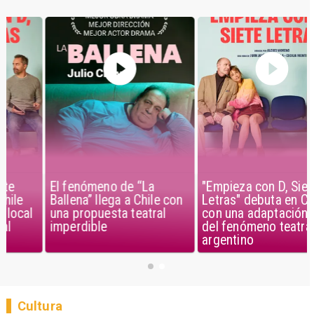
El fenómeno de “La
"Empieza con D, Siete
Ballena” llega a Chile con
Letras" debuta en Chile
una propuesta teatral
con una adaptación local
imperdible
del fenómeno teatral
argentino
Cultura