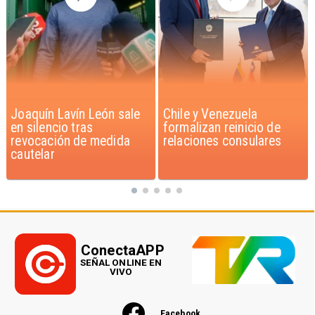
Chile y Venezuela
Feriantes rechazan
formalizan reinicio de
dichos de Camila Flores
relaciones consulares
sobre Fabiola Campillai
ConectaAPP
SEÑAL ONLINE EN
VIVO
Facebook