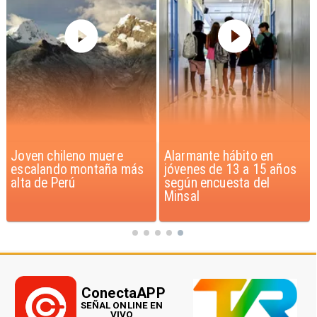
Alarmante hábito en
Aprueban creación del
jóvenes de 13 a 15 años
Parque Sebastián Piñera
según encuesta del
con inversión de $4 mil
Minsal
millones
ConectaAPP
SEÑAL ONLINE EN
VIVO