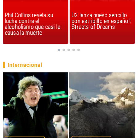
Phil Collins revela su
U2 lanza nuevo sencillo
lucha contra el
con estribillo en español:
alcoholismo que casi le
Streets of Dreams
causa la muerte
Internacional