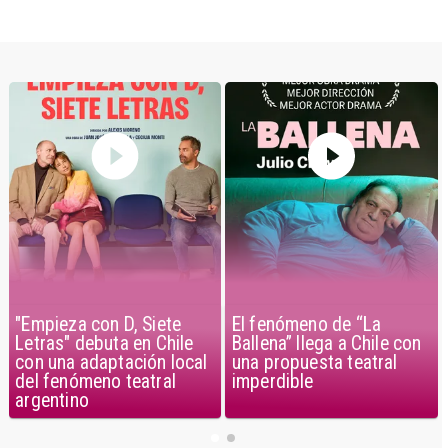
"Empieza con D, Siete
El fenómeno de “La
Letras" debuta en Chile
Ballena” llega a Chile con
con una adaptación local
una propuesta teatral
del fenómeno teatral
imperdible
argentino