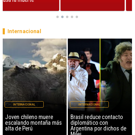
Internacional
INTERNACIONAL
INTERNACIONAL
Brasil reduce contacto
China restringe
diplomático con
exportación de drones a
Argentina por dichos de
EEUU y sanciona
Milei
empresas