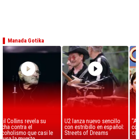
Manada Gotika
U2 lanza nuevo sencillo
“Africa” de Toto es
con estribillo en español:
considerada la mejor
Streets of Dreams
canción, según la ciencia