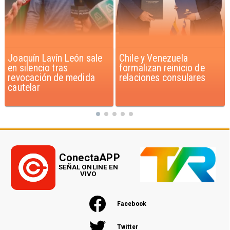
Chile y Venezuela
Feriantes rechazan
formalizan reinicio de
dichos de Camila Flores
relaciones consulares
sobre Fabiola Campillai
ConectaAPP
SEÑAL ONLINE EN
VIVO
Facebook
Twitter