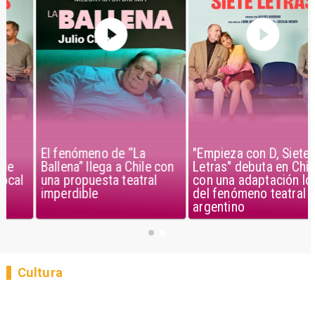
El fenómeno de “La
"Empieza con D, Siete
Ballena” llega a Chile con
Letras" debuta en Chile
una propuesta teatral
con una adaptación local
imperdible
del fenómeno teatral
argentino
Cultura