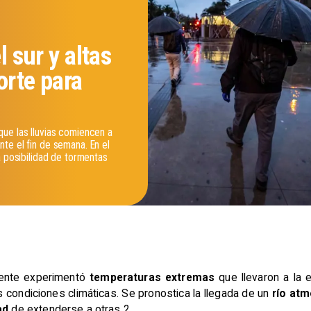
l sur y altas
orte para
ue las lluvias comiencen a
te el fin de semana. En el
a posibilidad de tormentas
mente experimentó
temperaturas extremas
que llevaron a la
s condiciones climáticas. Se pronostica la llegada de un
río at
dad
de extenderse a otras 2.