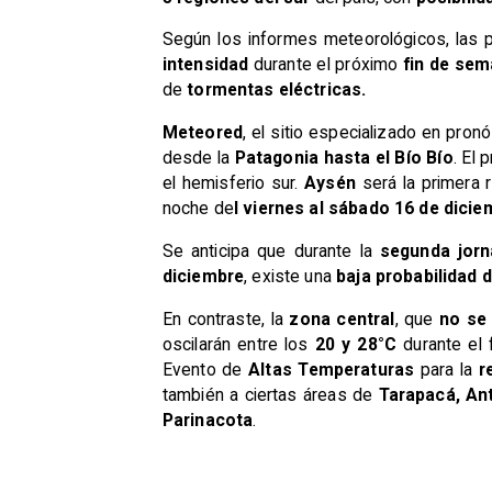
​Según los informes meteorológicos, las 
intensidad
durante el próximo
fin de se
de
tormentas eléctricas.
Meteored
, el sitio especializado en pron
desde la
Patagonia hasta el Bío Bío
. El
el hemisferio sur.
Aysén
será la primera r
noche de
l viernes al sábado 16 de dicie
​Se anticipa que durante la
segunda jorn
diciembre
, existe una
baja probabilidad d
​En contraste, la
zona central
, que
no se 
oscilarán entre los
20 y 28°C
durante el
Evento de
Altas Temperaturas
para la
re
también a ciertas áreas de
Tarapacá, An
Parinacota
.