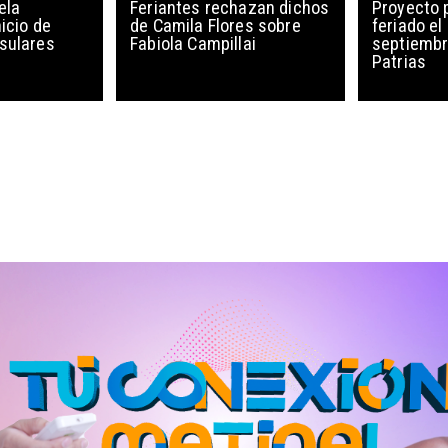
ela
Feriantes rechazan dichos
Proyecto 
icio de
de Camila Flores sobre
feriado el
sulares
Fabiola Campillai
septiembr
Patrias