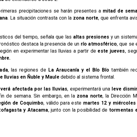
primeras precipitaciones se harán presentes a
mitad de sem
mana
. La situación contrasta con la
zona norte
, que enfrenta avi
ósticos del tiempo, señala que las
altas presiones
y un sistema
 pronóstico destaca la presencia de un
río atmosférico
, que se 
egión en experimentar las lluvias a partir de
este jueves
, seg
mbre.
ada
, las regiones de
La Araucanía y el Bío Bío
también reci
e lluvias en Ñuble y Maule
debido al sistema frontal.
verá afectada por las lluvias
, experimentará una
leve dismi
 fin de semana. Sin embargo, en la
zona norte
, la Dirección 
gión de Coquimbo
, válido para este
martes 12 y miércoles
tofagasta y Atacama
, junto con la posibilidad de
tormentas e