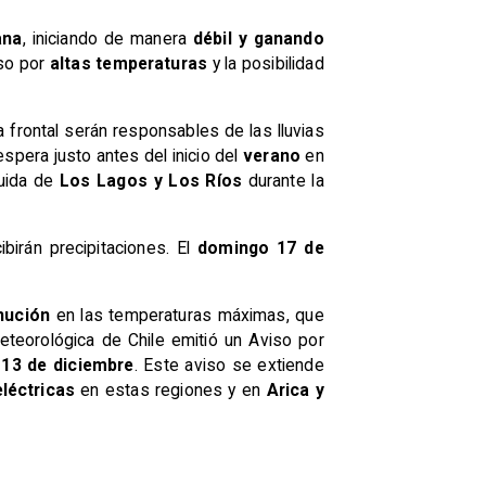
ana
, iniciando de manera
débil y ganando
so por
altas temperaturas
y la posibilidad
 frontal serán responsables de las lluvias
espera justo antes del inicio del
verano
en
uida de
Los Lagos y Los Ríos
durante la
birán precipitaciones. El
domingo 17 de
nución
en las temperaturas máximas, que
Meteorológica de Chile emitió un Aviso por
 13 de diciembre
. Este aviso se extiende
léctricas
en estas regiones y en
Arica y