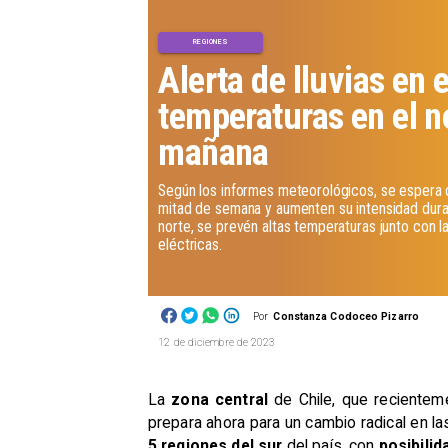
REGIONES
Alerta de lluvias en e
temperaturas en el n
mañana
Según los informes meteorológicos, se espera q
mitad de semana y aumenten su intensidad duran
norte, se prevén altas temperaturas junto con l
eléctricas.
Por
Constanza Codoceo Pizarro
12 de diciembre de 2023
La
zona central
de Chile, que reciente
prepara ahora para un cambio radical en la
5 regiones del sur
del país, con
posibili