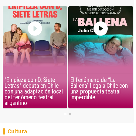
El fenómeno de “La
"Empieza con D, Siete
Ballena” llega a Chile con
Letras" debuta en Chile
una propuesta teatral
con una adaptación local
imperdible
del fenómeno teatral
argentino
Cultura