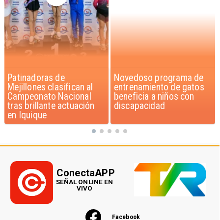
Novedoso programa de
Alarmante hábito en
entrenamiento de gatos
jóvenes de 13 a 15 años
beneficia a niños con
según encuesta del
discapacidad
Minsal
ConectaAPP
SEÑAL ONLINE EN
VIVO
Facebook