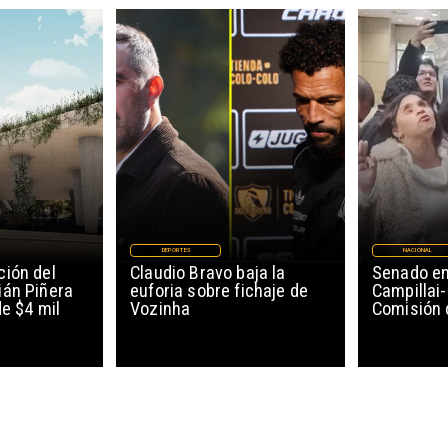
DEPORTES
NACIONAL
ión del
Claudio Bravo baja la
Senado en
ián Piñera
euforia sobre fichaje de
Campillai-
de $4 mil
Vozinha
Comisión 