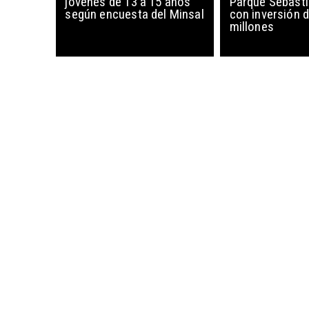
jóvenes de 13 a 15 años
Parque Sebasti
según encuesta del Minsal
con inversión d
millones