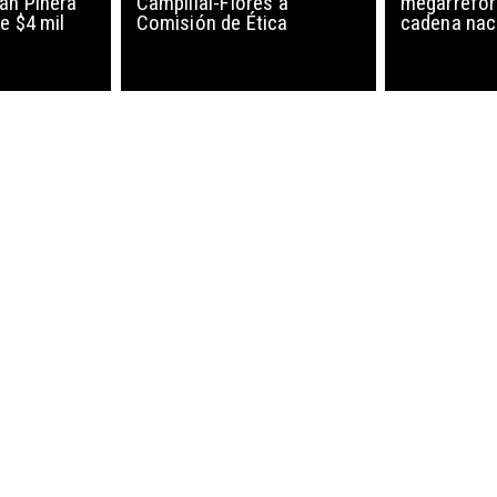
án Piñera
Campillai-Flores a
megarrefor
e $4 mil
Comisión de Ética
cadena nac