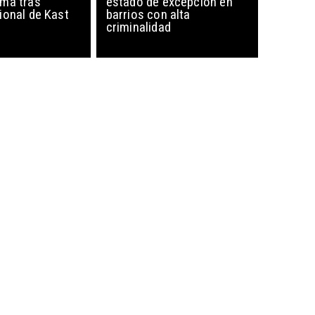
ma tras
estado de excepción en
ional de Kast
barrios con alta
criminalidad