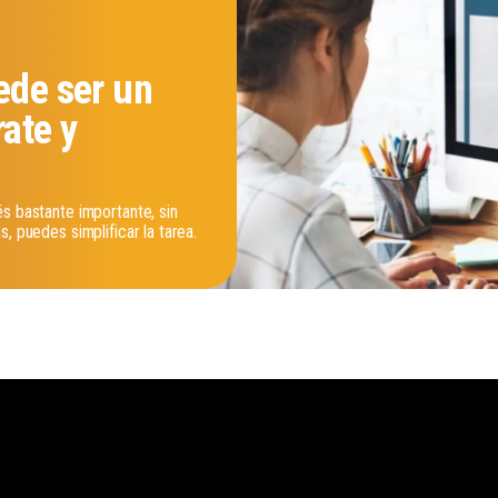
ede ser un
rate y
s bastante importante, sin
, puedes simplificar la tarea.