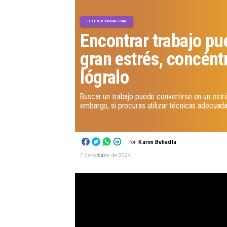
TU CONEXIÓN MATINAL
Encontrar trabajo pu
gran estrés, concént
lógralo
Buscar un trabajo puede convertirse en un estré
embargo, si procuras utilizar técnicas adecuadas
Por
Karim Buhadla
7 de octubre de 2024