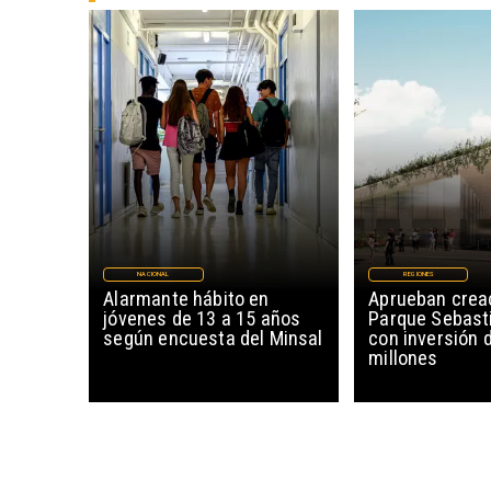
NACIONAL
REGIONES
Alarmante hábito en
Aprueban creac
jóvenes de 13 a 15 años
Parque Sebast
según encuesta del Minsal
con inversión 
millones