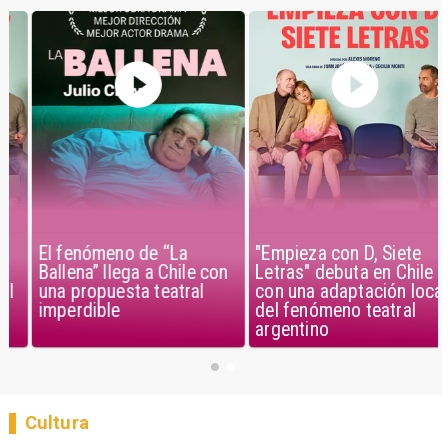
El fenómeno de “La
"Empieza con D, Siete
Ballena” llega a Chile con
Letras" debuta en Chile
una propuesta teatral
con una adaptación local
imperdible
del fenómeno teatral
argentino
Cultura