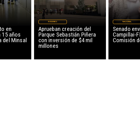
REGIONES
NACIONAL
to en
Aprueban creación del
Senado env
a 15 años
Parque Sebastián Piñera
Campillai-F
 del Minsal
con inversión de $4 mil
Comisión d
millones