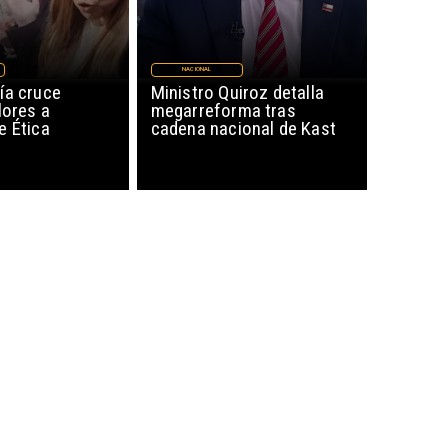
NACIONAL
ía cruce
Ministro Quiroz detalla
lores a
megarreforma tras
e Ética
cadena nacional de Kast