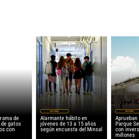
NACIONAL
REGIONES
grama de
Alarmante hábito en
Aprueban 
 de gatos
jóvenes de 13 a 15 años
Parque Se
ños con
según encuesta del Minsal
con invers
millones