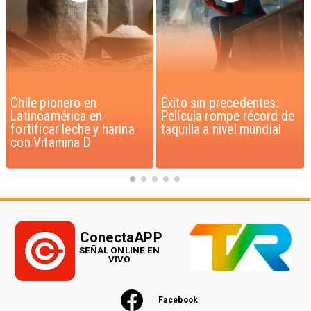
Éxito sin precedentes:
Corte Suprema confirma
Película rompe récord de
pago de $1.000 millones
taquilla a nivel mundial
por caso ProCultura
ConectaAPP
SEÑAL ONLINE EN
VIVO
Facebook