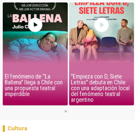
El fenómeno de “La
"Empieza con D, Siete
Ballena” llega a Chile con
Letras" debuta en Chile
una propuesta teatral
con una adaptación local
imperdible
del fenómeno teatral
argentino
Cultura