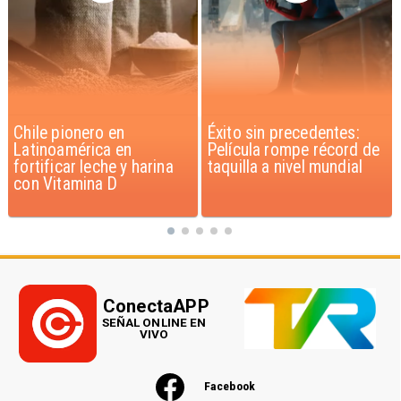
Éxito sin precedentes:
Corte Suprema confirma
Película rompe récord de
pago de $1.000 millones
taquilla a nivel mundial
por caso ProCultura
ConectaAPP
SEÑAL ONLINE EN
VIVO
Facebook