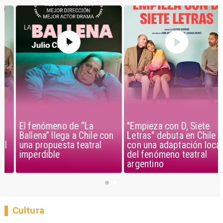
El fenómeno de “La
"Empieza con D, Siete
Ballena” llega a Chile con
Letras" debuta en Chile
una propuesta teatral
con una adaptación local
imperdible
del fenómeno teatral
argentino
Cultura