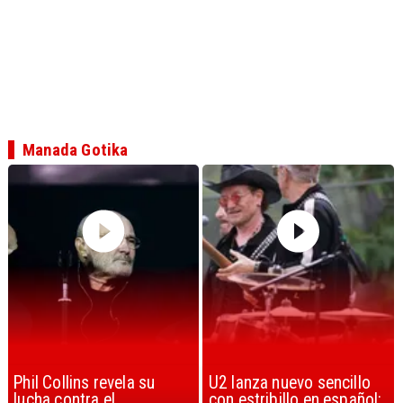
Manada Gotika
U2 lanza nuevo sencillo
“Africa” de Toto es
con estribillo en español:
considerada la mejor