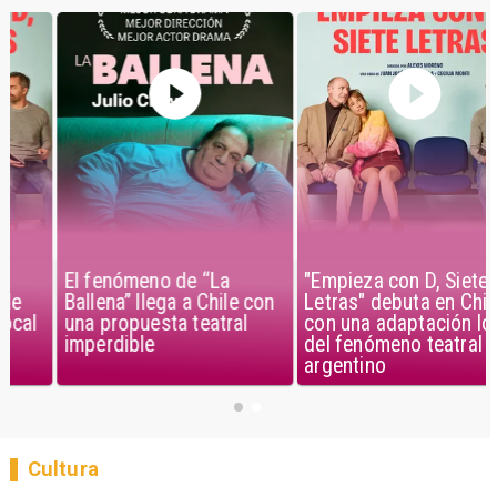
El fenómeno de “La
"Empieza con D, Siete
Ballena” llega a Chile con
Letras" debuta en Chile
una propuesta teatral
con una adaptación local
imperdible
del fenómeno teatral
argentino
Cultura