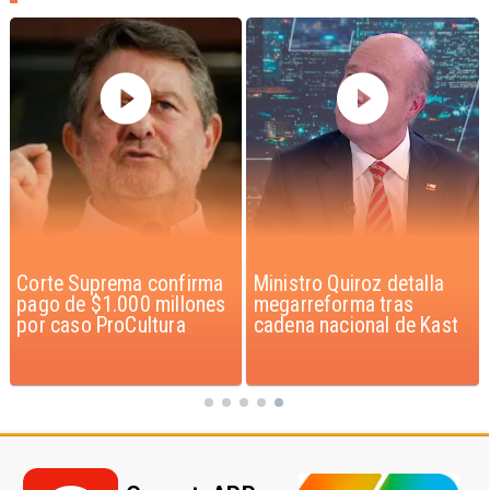
Ministro Quiroz detalla
Gobierno evalúa nuevo
megarreforma tras
estado de excepción en
cadena nacional de Kast
barrios con alta
criminalidad