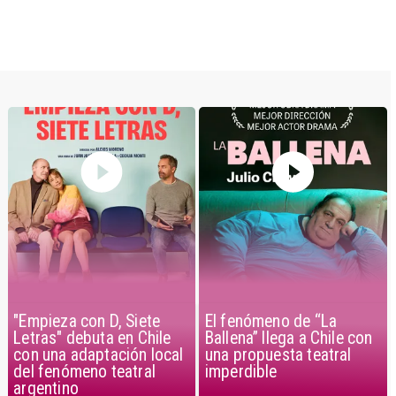
"Empieza con D, Siete
El fenómeno de “La
Letras" debuta en Chile
Ballena” llega a Chile con
con una adaptación local
una propuesta teatral
del fenómeno teatral
imperdible
argentino