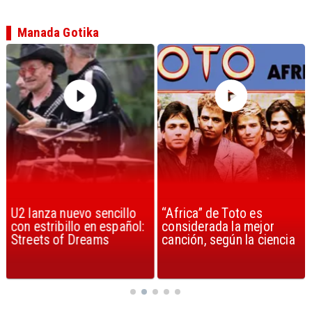
Manada Gotika
U2 lanza nuevo sencillo
“Africa” de Toto es
con estribillo en español:
considerada la mejor
Streets of Dreams
canción, según la ciencia