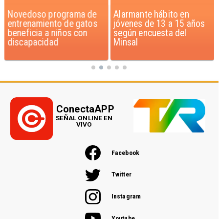
Novedoso programa de
Alarmante hábito en
entrenamiento de gatos
jóvenes de 13 a 15 años
beneficia a niños con
según encuesta del
discapacidad
Minsal
ConectaAPP
SEÑAL ONLINE EN
VIVO
Facebook
Twitter
Instagram
Youtube