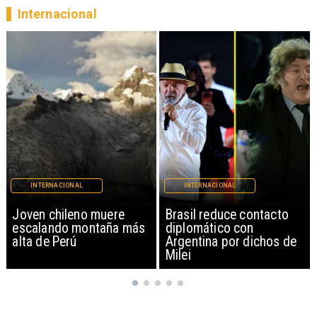
Internacional
INTERNACIONAL
INTERNACIONAL
Brasil reduce contacto
China restringe
diplomático con
exportación de drones a
Argentina por dichos de
EEUU y sanciona
Milei
empresas