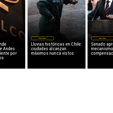
NACIONAL
NACIONAL
nde
Lluvias históricas en Chile:
Senado ap
de Andes
ciudades alcanzan
mecanismo
iente por
máximos nunca vistos
compensaci
os