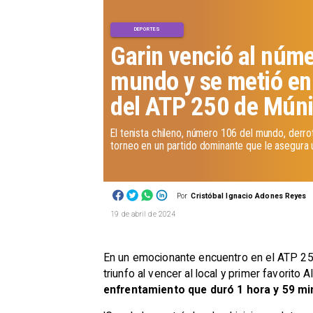
DEPORTES
Garin venció al núme
mundo y se metió en
del ATP 250 de Mún
​El tenista chileno, número 106 del mundo, derrot
torneo en un partido dominante que le asegura u
Por
Cristóbal Ignacio Adones Reyes
19 de abril de 2024
​En un emocionante encuentro en el ATP 250
triunfo al vencer al local y primer favorit
enfrentamiento que duró 1 hora y 59 mi