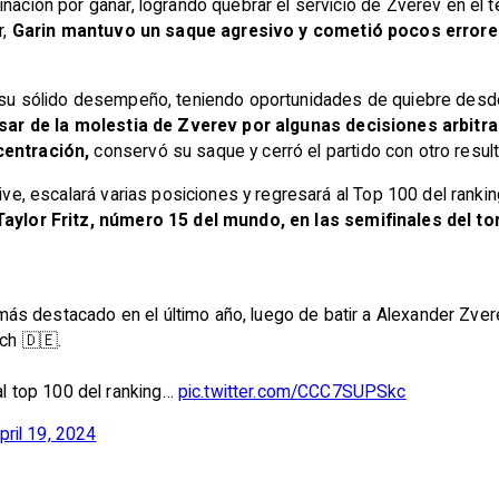
nación por ganar, logrando quebrar el servicio de Zverev en el t
,
Garin mantuvo un saque agresivo y cometió pocos errores
n su sólido desempeño, teniendo oportunidades de quiebre desde
sar de la molestia de Zverev por algunas decisiones arbitra
centración,
conservó su saque y cerró el partido con otro resul
ive, escalará varias posiciones y regresará al Top 100 del rankin
Taylor Fritz, número 15 del mundo, en las semifinales del to
o más destacado en el último año, luego de batir a Alexander Zver
ch 🇩🇪.
al top 100 del ranking…
pic.twitter.com/CCC7SUPSkc
pril 19, 2024