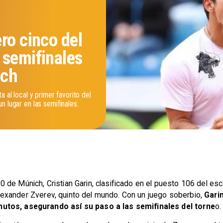
ro cinco del
 semifinales
ich
a al local y primer favorito del
n lugar en las semifinales.
 de Múnich, Cristian Garin, clasificado en el puesto 106 del esc
o Alexander Zverev, quinto del mundo. Con un juego soberbio,
Gari
nutos, asegurando así su paso a las semifinales del torne
o