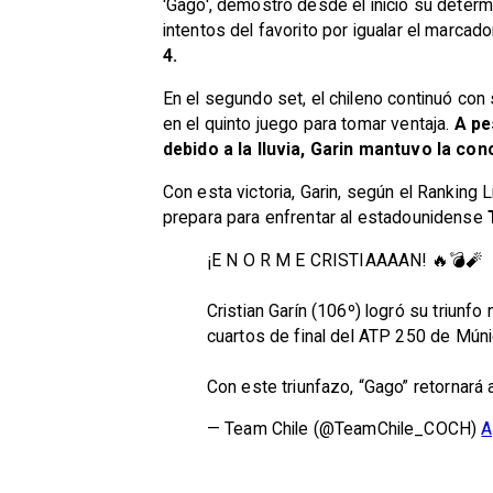
'Gago', demostró desde el inicio su determi
intentos del favorito por igualar el marcador
4.
En el segundo set, el chileno continuó co
en el quinto juego para tomar ventaja.
A pe
debido a la lluvia, Garin mantuvo la con
Con esta victoria, Garin, según el Ranking L
prepara para enfrentar al estadounidense
¡E N O R M E CRISTIAAAAN! 🔥💣🧨
Cristian Garín (106º) logró su triunf
cuartos de final del ATP 250 de Múni
Con este triunfazo, “Gago” retornará 
— Team Chile (@TeamChile_COCH)
A