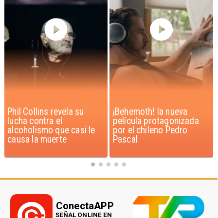
¡Behemoth! la nueva
Ministra de Salud critica
película protagonizada
proyecto “Escucha su
por el chileno Pedro
Corazón”
Pascal
ConectaAPP
SEÑAL ONLINE EN