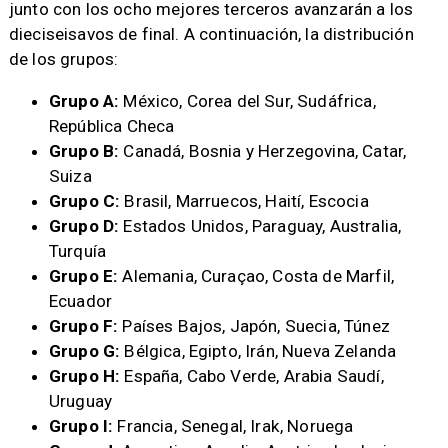
junto con los ocho mejores terceros avanzarán a los
dieciseisavos de final. A continuación, la distribución
de los grupos:
Grupo A:
México, Corea del Sur, Sudáfrica,
República Checa
Grupo B:
Canadá, Bosnia y Herzegovina, Catar,
Suiza
Grupo C:
Brasil, Marruecos, Haití, Escocia
Grupo D:
Estados Unidos, Paraguay, Australia,
Turquía
Grupo E:
Alemania, Curaçao, Costa de Marfil,
Ecuador
Grupo F:
Países Bajos, Japón, Suecia, Túnez
Grupo G:
Bélgica, Egipto, Irán, Nueva Zelanda
Grupo H:
España, Cabo Verde, Arabia Saudí,
Uruguay
Grupo I:
Francia, Senegal, Irak, Noruega