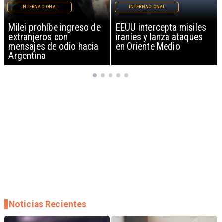
INTERNACIONAL
INTERNACIONAL
EEUU intercepta misiles
Policía alemana abate a
iraníes y lanza ataques
sospechoso por ataque
en Oriente Medio
'islamista' en Marcha del
Orgullo en Berlín
Noticias Recientes