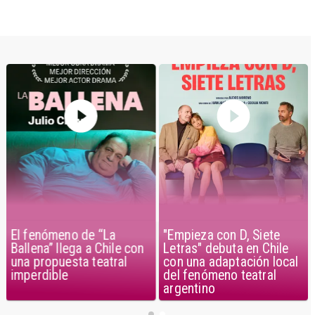
El fenómeno de “La
"Empieza con D, Siete
Ballena” llega a Chile con
Letras" debuta en Chile
una propuesta teatral
con una adaptación local
imperdible
del fenómeno teatral
argentino