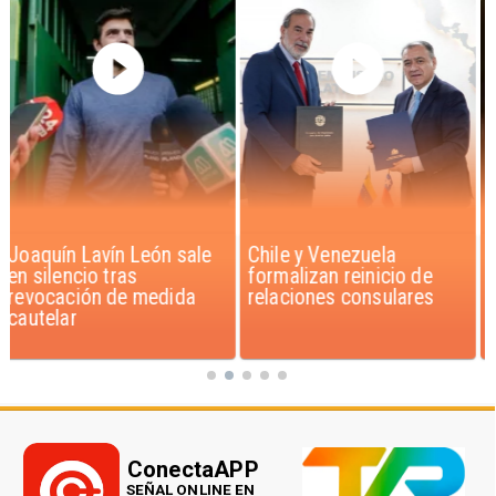
Chile y Venezuela
Feriantes rechazan
formalizan reinicio de
dichos de Camila Flores
relaciones consulares
sobre Fabiola Campillai
ConectaAPP
SEÑAL ONLINE EN