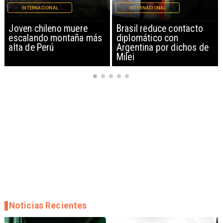
INTERNACIONAL
INTERNACIONAL
Brasil reduce contacto
China restringe
diplomático con
exportación de drones a
Argentina por dichos de
EEUU y sanciona
Milei
empresas
Noticias Recientes