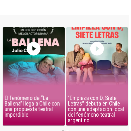
El fenómeno de “La
"Empieza con D, Siete
Ballena” llega a Chile con
Letras" debuta en Chile
una propuesta teatral
con una adaptación local
imperdible
del fenómeno teatral
argentino