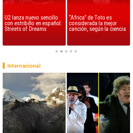
U2 lanza nuevo sencillo
“Africa” de Toto es
con estribillo en español:
considerada la mejor
Streets of Dreams
canción, según la ciencia
Internacional