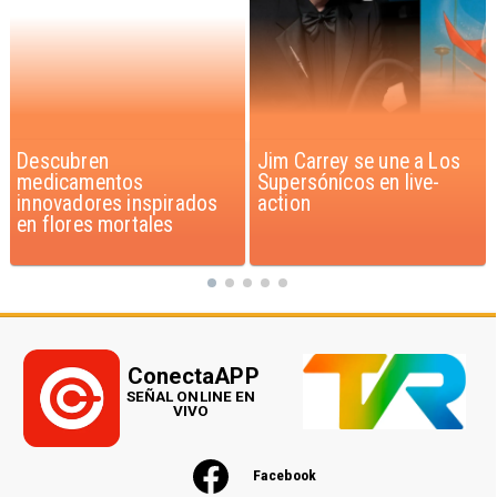
Jim Carrey se une a Los
Iaán: la historia de
Supersónicos en live-
superación que inspira a
action
Chile
ConectaAPP
SEÑAL ONLINE EN
VIVO
Facebook