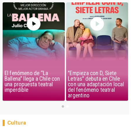
El fenómeno de “La
"Empieza con D, Siete
Ballena” llega a Chile con
Letras" debuta en Chile
una propuesta teatral
con una adaptación local
imperdible
del fenómeno teatral
argentino
Cultura