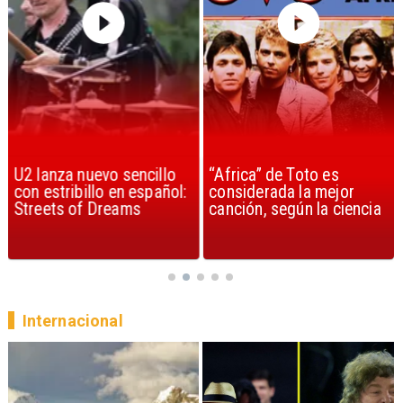
U2 lanza nuevo sencillo
“Africa” de Toto es
con estribillo en español:
considerada la mejor
Streets of Dreams
canción, según la ciencia
Internacional