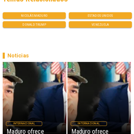
NICOLÁS MADURO
ESTADOS UNIDOS
DONALD TRUMP
VENEZUELA
Noticias
INTERNACIONAL
INTERNACIONAL
Maduro ofrece
Maduro ofrece