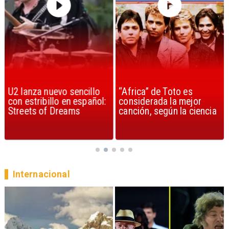
U2 lanza nuevo sencillo
“Africa” de Toto es
con estribillo en español:
considerada la mejor
Streets of Dreams
canción, según la ciencia
Internacional