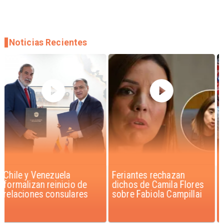
Noticias Recientes
Feriantes rechazan
Proyecto propone sumar
dichos de Camila Flores
feriado el 17 de
sobre Fabiola Campillai
septiembre para Fiestas
Patrias