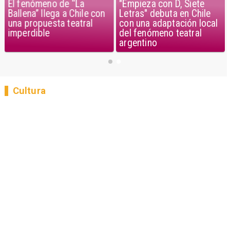
El fenómeno de “La
"Empieza con D, Siete
Ballena” llega a Chile con
Letras" debuta en Chile
una propuesta teatral
con una adaptación local
imperdible
del fenómeno teatral
argentino
Cultura