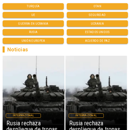
TURQUÍA
OTAN
UE
SEGURIDAD
GUERRA EN UCRANIA
UCRANIA
RUSIA
ESTADOS UNIDOS
UNIÓN EUROPEA
ACUERDO DE PAZ
Noticias
INTERNACIONAL
INTERNACIONAL
Rusia rechaza
Rusia rechaza
despliegue de tropas
despliegue de tropas