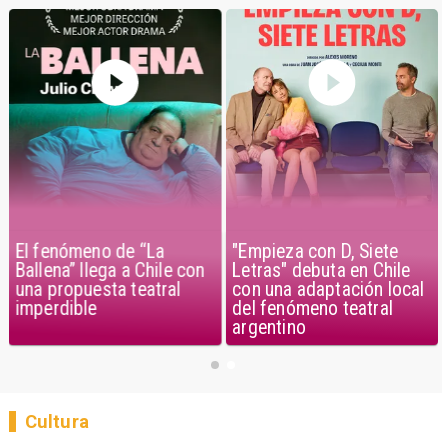
El fenómeno de “La
"Empieza con D, Siete
Ballena” llega a Chile con
Letras" debuta en Chile
una propuesta teatral
con una adaptación local
imperdible
del fenómeno teatral
argentino
Cultura