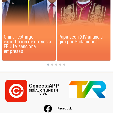
Papa León XIV anuncia
Phil Collins revela su
gira por Sudamérica
lucha contra el
alcoholismo que casi le
causa la muerte
ConectaAPP
SEÑAL ONLINE EN
VIVO
Facebook