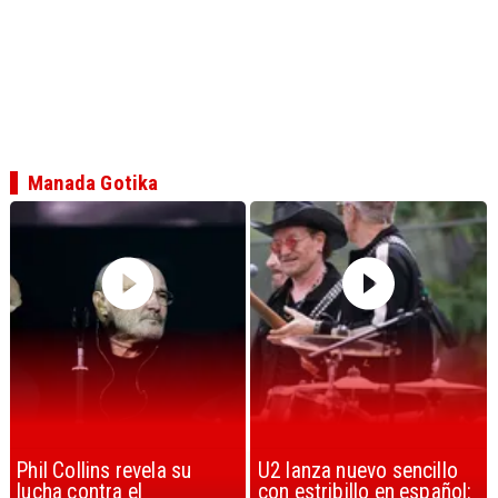
Manada Gotika
U2 lanza nuevo sencillo
“Africa” de Toto es
con estribillo en español:
considerada la mejor