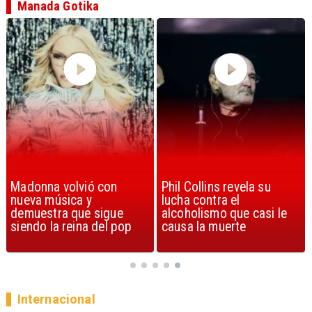
Manada Gotika
Phil Collins revela su
U2 lanza nuevo sencillo
lucha contra el
con estribillo en español:
alcoholismo que casi le
Streets of Dreams
causa la muerte
Internacional