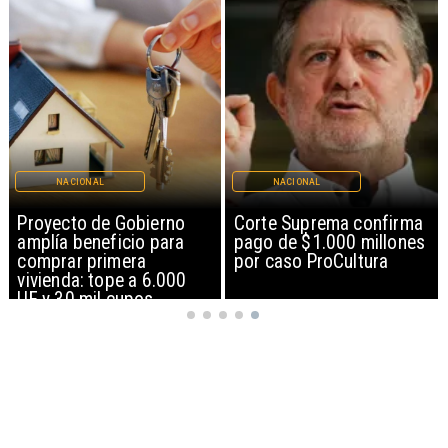
NACIONAL
NACIONAL
rno
Corte Suprema confirma
Codelco suspende
ara
pago de $1.000 millones
construcción de An
por caso ProCultura
Norte en El Teniente
.000
riesgos sísmicos