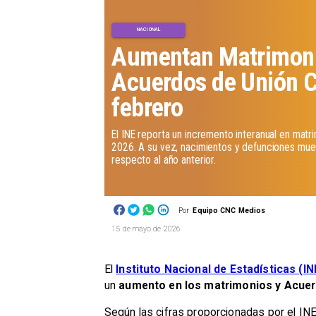
NACIONAL
Aumentan Matrimoni
Acuerdos de Unión Ci
febrero
El INE reporta un incremento interanual en mat
2026. A su vez, nacimientos y defunciones mue
respecto al año anterior.
Por
Equipo CNC Medios
15 de mayo de 2026
El
Instituto Nacional de Estadísticas (IN
un
aumento en los matrimonios y Acuerd
Según las cifras proporcionadas por el IN