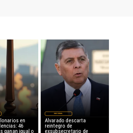
NACIONAL
lonarios en
Alvarado descarta
dencias: 46
reintegro de
s ganan igual o
exsubsecretario de