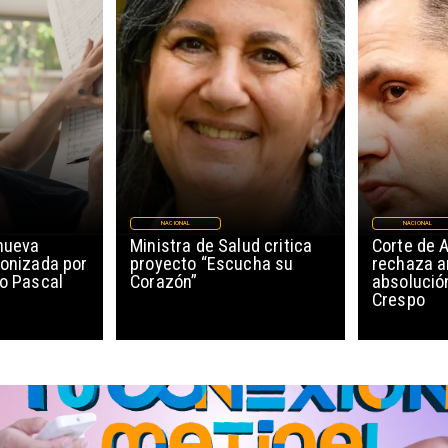
NACIONAL
NACIONAL
nueva
Ministra de Salud critica
Corte de 
gonizada por
proyecto “Escucha su
rechaza a
ro Pascal
Corazón”
absolució
Crespo