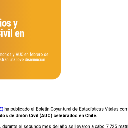
os y
vil en
rimonios y AUC en febrero de
stran una leve disminución
E)
ha publicado el Boletín Coyuntural de Estadísticas Vitales co
os de Unión Civil (AUC) celebrados en Chile.
E, durante el segundo mes del año se llevaron a cabo 7.725 mat