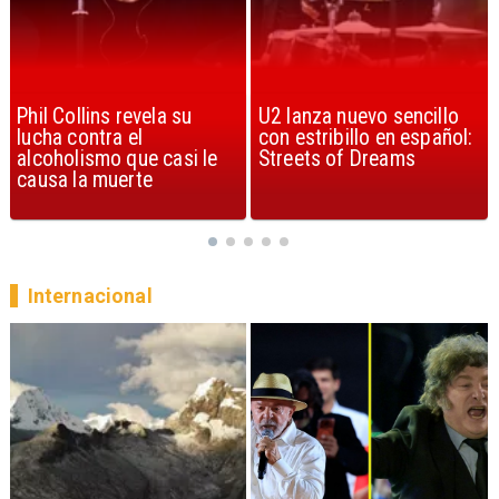
U2 lanza nuevo sencillo
“Africa” de Toto es
con estribillo en español:
considerada la mejor
Streets of Dreams
canción, según la ciencia
Internacional