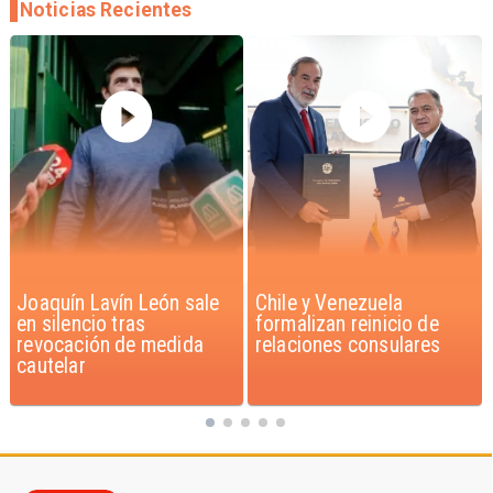
Noticias Recientes
Chile y Venezuela
Feriantes rechazan
formalizan reinicio de
dichos de Camila Flores
relaciones consulares
sobre Fabiola Campillai