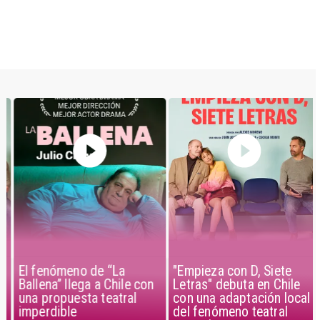
El fenómeno de “La
"Empieza con D, Siete
Ballena” llega a Chile con
Letras" debuta en Chile
una propuesta teatral
con una adaptación local
imperdible
del fenómeno teatral