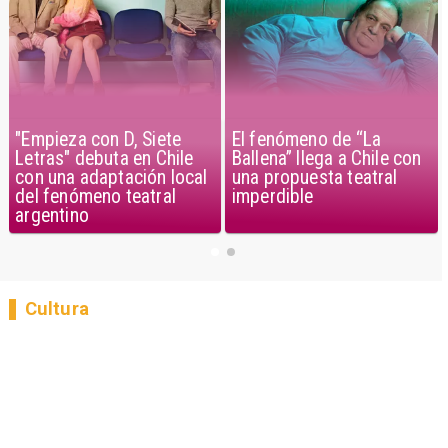
"Empieza con D, Siete
El fenómeno de “La
Letras" debuta en Chile
Ballena” llega a Chile con
con una adaptación local
una propuesta teatral
del fenómeno teatral
imperdible
argentino
Cultura