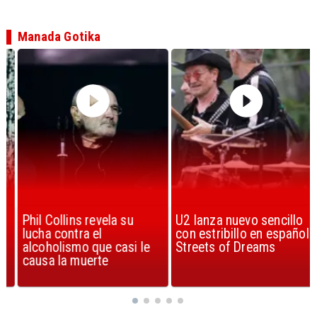
Manada Gotika
Phil Collins revela su
U2 lanza nuevo sencillo
lucha contra el
con estribillo en español:
alcoholismo que casi le
Streets of Dreams
causa la muerte