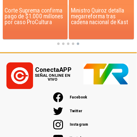
Ministro Quiroz detalla
Gobierno evalúa nuevo
megarreforma tras
estado de excepción en
cadena nacional de Kast
barrios con alta
criminalidad
ConectaAPP
SEÑAL ONLINE EN
VIVO
Facebook
Twitter
Instagram