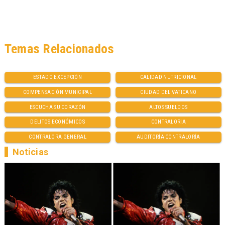
Temas Relacionados
ESTADO EXCEPCIÓN
CALIDAD NUTRICIONAL
COMPENSACIÓN MUNICIPAL
CIUDAD DEL VATICANO
ESCUCHA SU CORAZÓN
ALTOS SUELDOS
DELITOS ECONÓMICOS
CONTRALORIA
CONTRALORA GENERAL
AUDITORÍA CONTRALORÍA
Noticias