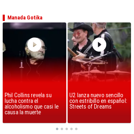
Manada Gotika
Phil Collins revela su
U2 lanza nuevo sencillo
lucha contra el
con estribillo en español:
alcoholismo que casi le
Streets of Dreams
causa la muerte