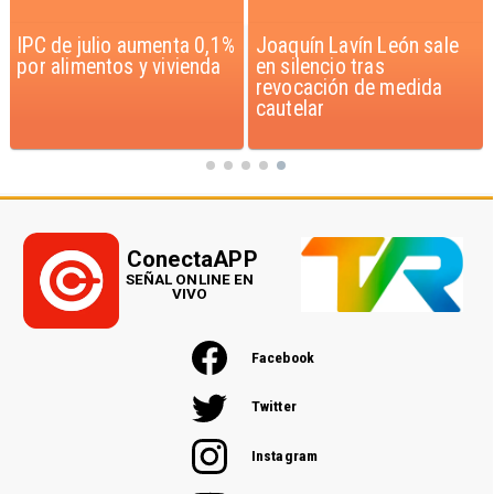
Joaquín Lavín León sale
Chile y Venezuela
en silencio tras
formalizan reinicio de
revocación de medida
relaciones consulares
cautelar
ConectaAPP
SEÑAL ONLINE EN
VIVO
Facebook
Twitter
Instagram