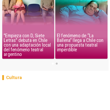
"Empieza con D, Siete
El fenómeno de “La
Letras" debuta en Chile
Ballena” llega a Chile con
con una adaptación local
una propuesta teatral
del fenómeno teatral
imperdible
argentino
Cultura