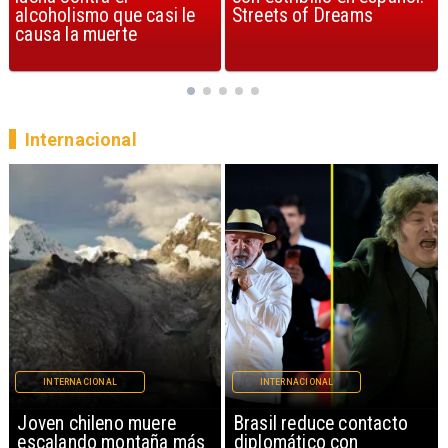
Streets of Dreams
canción, según la ciencia
Internacional
INTERNACIONAL
INTERNACIONAL
Brasil reduce contacto
China restringe
diplomático con
exportación de drones a