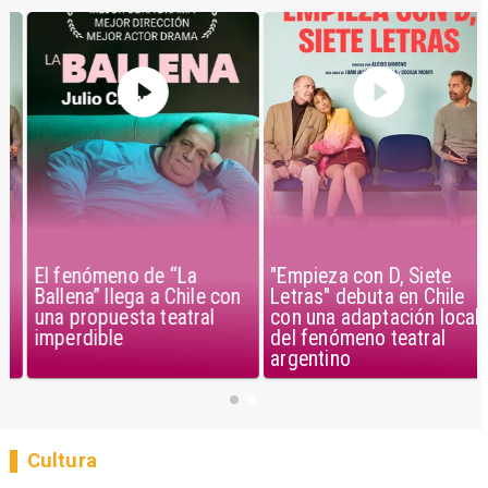
El fenómeno de “La
"Empieza con D, Siete
Ballena” llega a Chile con
Letras" debuta en Chile
una propuesta teatral
con una adaptación local
imperdible
del fenómeno teatral
argentino
Cultura