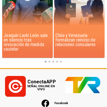
Chile y Venezuela
Feriantes rechazan
formalizan reinicio de
dichos de Camila Flores
relaciones consulares
sobre Fabiola Campillai
ConectaAPP
SEÑAL ONLINE EN
VIVO
Facebook