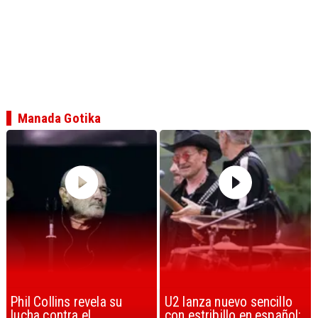
Manada Gotika
U2 lanza nuevo sencillo
“Africa” de Toto es
con estribillo en español:
considerada la mejor