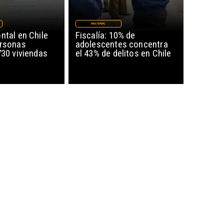
NACIONAL
ntal en Chile
Fiscalía: 10% de
ersonas
adolescentes concentra
730 viviendas
el 43% de delitos en Chile