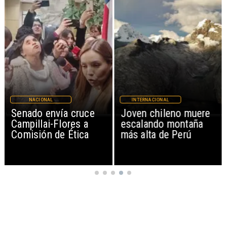
INTERNACIONAL
NACIONAL
Joven chileno muere
Alarmante hábito en
escalando montaña
jóvenes de 13 a 15
más alta de Perú
años según encuesta
del Minsal