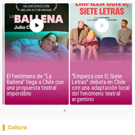
El fenómeno de “La
"Empieza con D, Siete
Ballena” llega a Chile con
Letras" debuta en Chile
una propuesta teatral
con una adaptación local
imperdible
del fenómeno teatral
argentino
Cultura