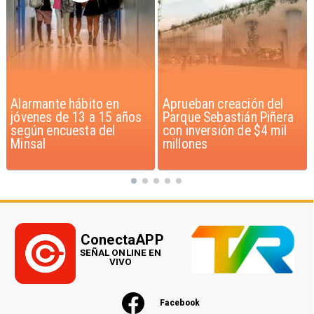
Aprueban creación del
Claudio Bravo baja la
Parque Sebastián Piñera
euforia sobre fichaje de
con inversión de $4 mil
Vozinha
millones
ConectaAPP
SEÑAL ONLINE EN
VIVO
Facebook