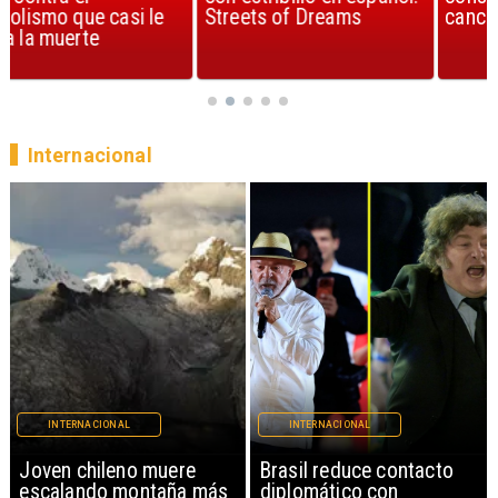
Streets of Dreams
canción, según la ciencia
Internacional
INTERNACIONAL
INTERNACIONAL
Brasil reduce contacto
China restringe
diplomático con
exportación de drones a