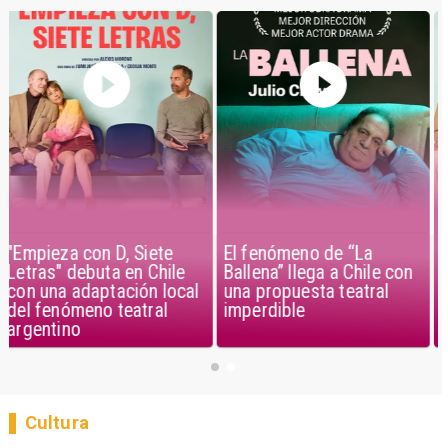
El fenómeno de “La
"Empieza con D, Siete
Ballena” llega a Chile con
Letras" debuta en Chile
una propuesta teatral
con una adaptación local
imperdible
del fenómeno teatral
argentino
Cultura