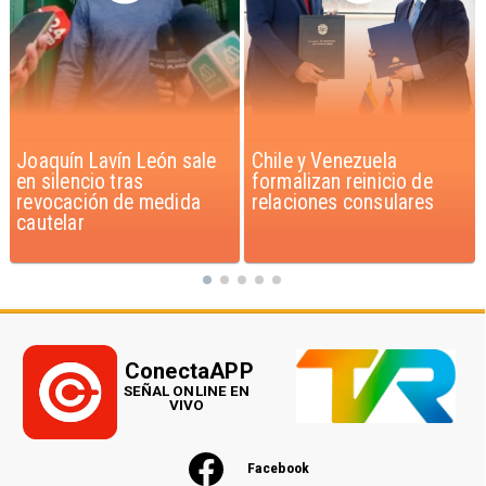
Chile y Venezuela
Feriantes rechazan
formalizan reinicio de
dichos de Camila Flores
relaciones consulares
sobre Fabiola Campillai
ConectaAPP
SEÑAL ONLINE EN
VIVO
Facebook