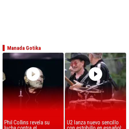
Manada Gotika
U2 lanza nuevo sencillo
“Africa” de Toto es
con estribillo en español:
considerada la mejor