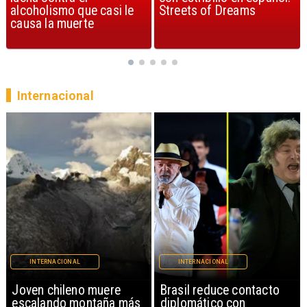
Streets of Dreams
canción, según la ciencia
Internacional
INTERNACIONAL
INTERNACIONAL
Brasil reduce contacto
China restringe
diplomático con
exportación de drones a