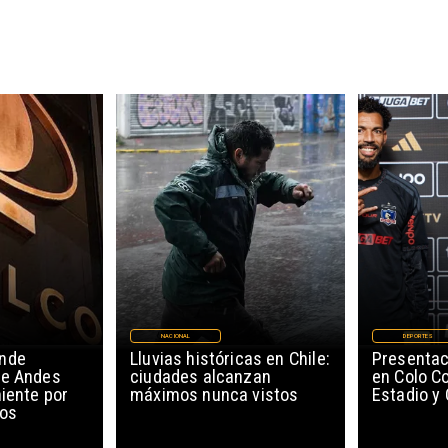
NACIONAL
DEPORTES
ende
Lluvias históricas en Chile:
Presentac
de Andes
ciudades alcanzan
en Colo Co
niente por
máximos nunca vistos
Estadio y
cos