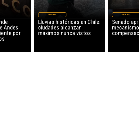
NACIONAL
NACIONAL
nde
Lluvias históricas en Chile:
Senado ap
de Andes
ciudades alcanzan
mecanismo
iente por
máximos nunca vistos
compensaci
os