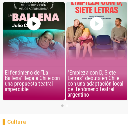
El fenómeno de “La
"Empieza con D, Siete
Ballena” llega a Chile con
Letras" debuta en Chile
una propuesta teatral
con una adaptación local
imperdible
del fenómeno teatral
argentino
Cultura