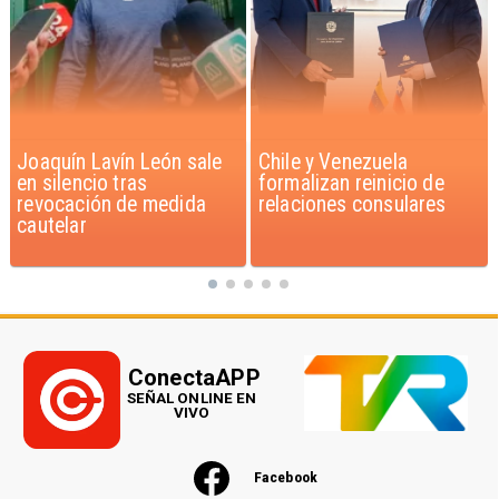
Chile y Venezuela
Feriantes rechazan
formalizan reinicio de
dichos de Camila Flores
relaciones consulares
sobre Fabiola Campillai
ConectaAPP
SEÑAL ONLINE EN
VIVO
Facebook