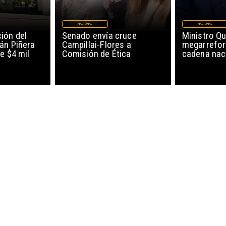
NACIONAL
NACIONAL
ión del
Senado envía cruce
Ministro Qu
án Piñera
Campillai-Flores a
megarrefor
e $4 mil
Comisión de Ética
cadena nac