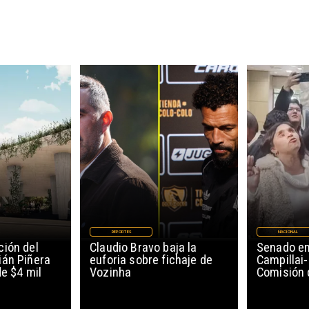
DEPORTES
NACIONAL
ión del
Claudio Bravo baja la
Senado en
ián Piñera
euforia sobre fichaje de
Campillai-
de $4 mil
Vozinha
Comisión 