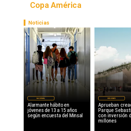
Copa América
Noticias
NACIONAL
REGIONES
Alarmante hábito en
Aprueban creac
jóvenes de 13 a 15 años
Parque Sebast
según encuesta del Minsal
con inversión 
millones