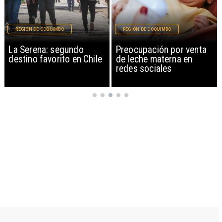
REGIÓN DE COQUIMBO
MAGAZINE
Preocupación por venta
Libros gratis y un
de leche materna en
audiolibro en la voz de la
redes sociales
actriz Camila Hirane: así
celebra Antofagasta en
100 Palabras el Día del
Patrimonio