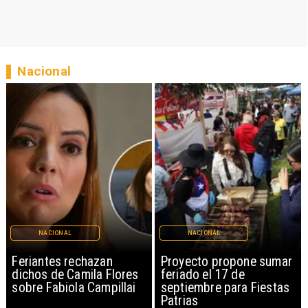
Nacional
NACIONAL
NACIONAL
Proyecto propone sumar
IPC de julio aumenta
s
feriado el 17 de
0,1% por alimentos y
septiembre para Fiestas
vivienda
Patrias