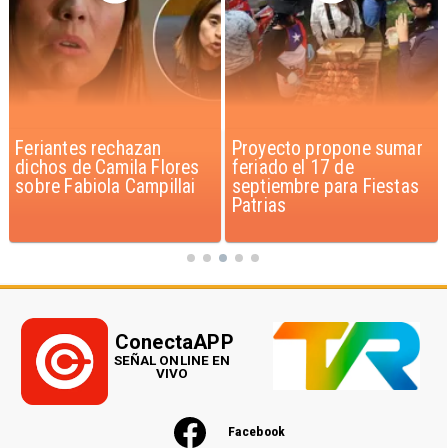
Feriantes rechazan
Proyecto propone sumar
dichos de Camila Flores
feriado el 17 de
sobre Fabiola Campillai
septiembre para Fiestas
Patrias
ConectaAPP
SEÑAL ONLINE EN
VIVO
Facebook