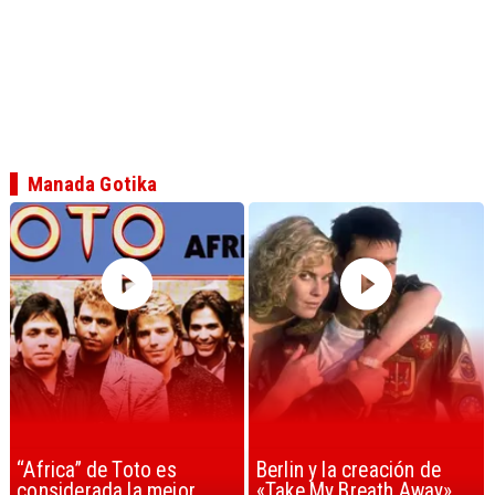
Manada Gotika
Berlin y la creación de
Madonna volvió con
«Take My Breath Away»
nueva música y