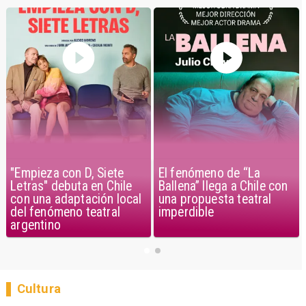
"Empieza con D, Siete
El fenómeno de “La
Letras" debuta en Chile
Ballena” llega a Chile con
con una adaptación local
una propuesta teatral
del fenómeno teatral
imperdible
argentino
Cultura