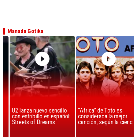
Manada Gotika
U2 lanza nuevo sencillo
“Africa” de Toto es
con estribillo en español:
considerada la mejor
Streets of Dreams
canción, según la ciencia