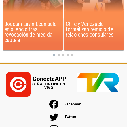
Chile y Venezuela
Feriantes rechazan
formalizan reinicio de
dichos de Camila Flores
relaciones consulares
sobre Fabiola Campillai
ConectaAPP
SEÑAL ONLINE EN
VIVO
Facebook
Twitter