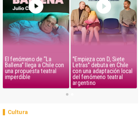
El fenómeno de “La
"Empieza con D, Siete
Ballena” llega a Chile con
Letras" debuta en Chile
una propuesta teatral
con una adaptación local
imperdible
del fenómeno teatral
argentino
Cultura