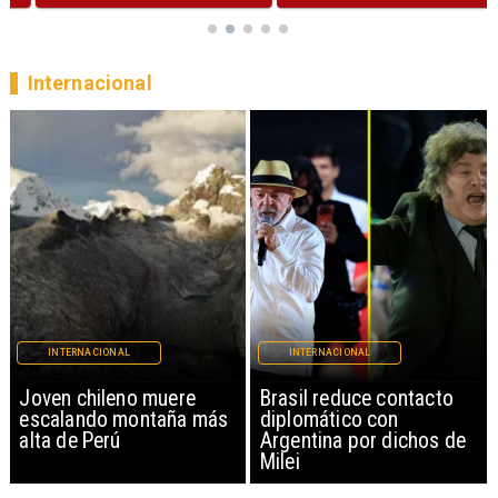
Internacional
INTERNACIONAL
INTERNACIONAL
Brasil reduce contacto
China restringe
diplomático con
exportación de drones a
Argentina por dichos de
EEUU y sanciona
Milei
empresas