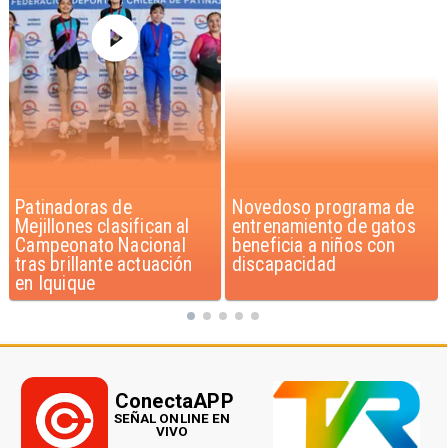
Novedoso programa de
Alarmante hábito en
entrenamiento de gatos
jóvenes de 13 a 15 años
beneficia a niños con
según encuesta del
discapacidad
Minsal
ConectaAPP
SEÑAL ONLINE EN
VIVO