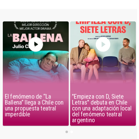
El fenómeno de “La
"Empieza con D, Siete
Ballena” llega a Chile con
Letras" debuta en Chile
una propuesta teatral
con una adaptación local
imperdible
del fenómeno teatral
argentino