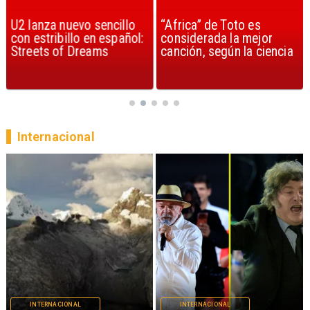
U2 lanza nuevo sencillo
“Africa” de Toto es
con estribillo en español:
considerada la mejor
Streets of Dreams
canción, según la ciencia
Internacional
INTERNACIONAL
INTERNACIONAL