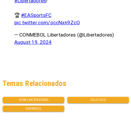
#Libertadores
!
🏆
#EASportsFC
pic.twitter.com/occNxn9ZcQ
— CONMEBOL Libertadores (@Libertadores)
August 19, 2024
Temas Relacionados
COPA LIBERTADORES
COLO COLO
CONMEBOL