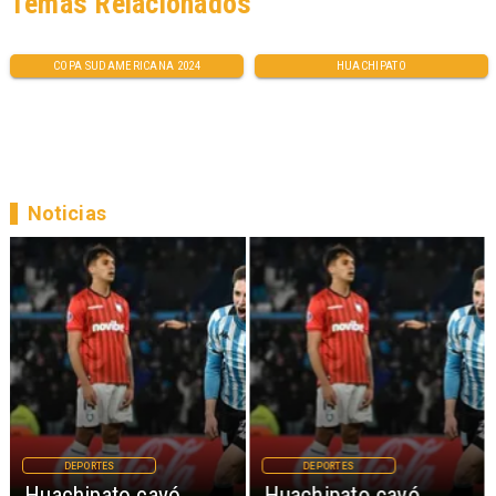
Temas Relacionados
COPA SUDAMERICANA 2024
HUACHIPATO
Noticias
DEPORTES
DEPORTES
Huachipato cayó
Huachipato cayó