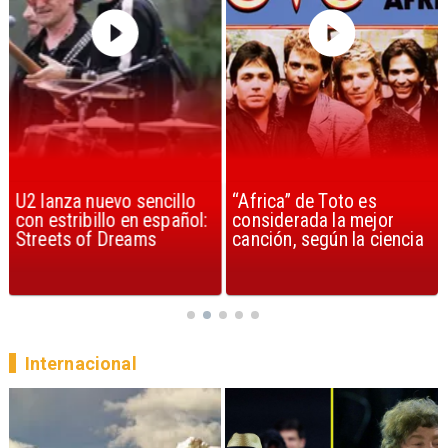
U2 lanza nuevo sencillo
“Africa” de Toto es
con estribillo en español:
considerada la mejor
Streets of Dreams
canción, según la ciencia
Internacional