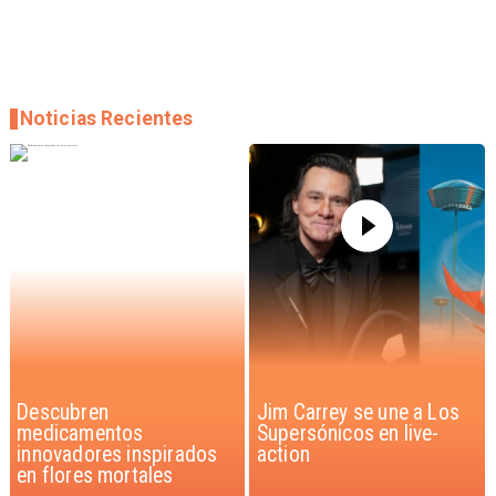
Noticias Recientes
Jim Carrey se une a Los
Iaán: la historia de
Supersónicos en live-
superación que inspira a
action
Chile