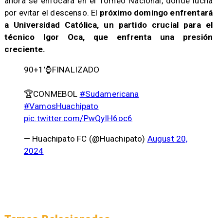
ahora se enfocará en el Torneo Nacional, donde lucha
por evitar el descenso. El
próximo domingo enfrentará
a Universidad Católica, un partido crucial para el
técnico Igor Oca, que enfrenta una presión
creciente.
90+1’⌚️FINALIZADO
🏆CONMEBOL
#Sudamericana
#VamosHuachipato
pic.twitter.com/PwQyIH6oc6
— Huachipato FC (@Huachipato)
August 20,
2024