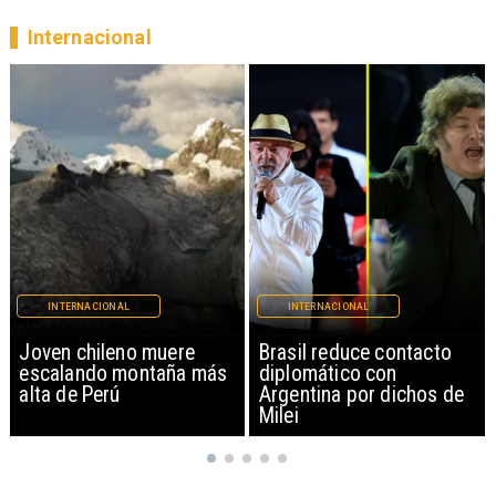
Internacional
INTERNACIONAL
INTERNACIONAL
Brasil reduce contacto
China restringe
diplomático con
exportación de drones a
Argentina por dichos de
EEUU y sanciona
Milei
empresas