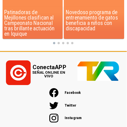
Novedoso programa de
Alarmante hábito en
entrenamiento de gatos
jóvenes de 13 a 15 años
beneficia a niños con
según encuesta del
discapacidad
Minsal
ConectaAPP
SEÑAL ONLINE EN
VIVO
Facebook
Twitter
Instagram