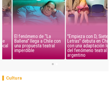
El fenómeno de “La
"Empieza con D, Siete
Ballena” llega a Chile con
Letras" debuta en Chile
una propuesta teatral
con una adaptación local
imperdible
del fenómeno teatral
argentino
Cultura