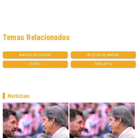
Temas Relacionados
MANUEL PELLEGRINI
ATLÉTICO DE MADRID
FÚTBOL
REAL BETIS
Noticias