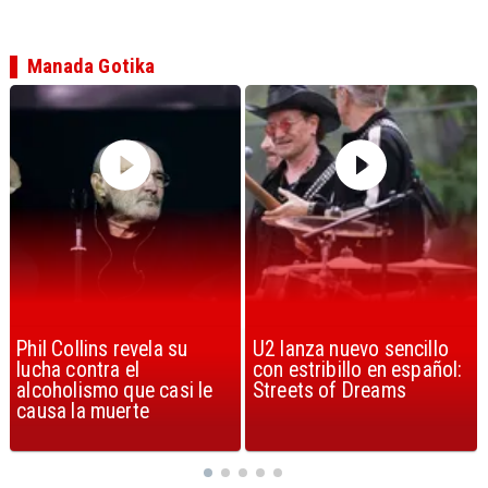
Manada Gotika
U2 lanza nuevo sencillo
“Africa” de Toto es
con estribillo en español:
considerada la mejor
Streets of Dreams
canción, según la ciencia