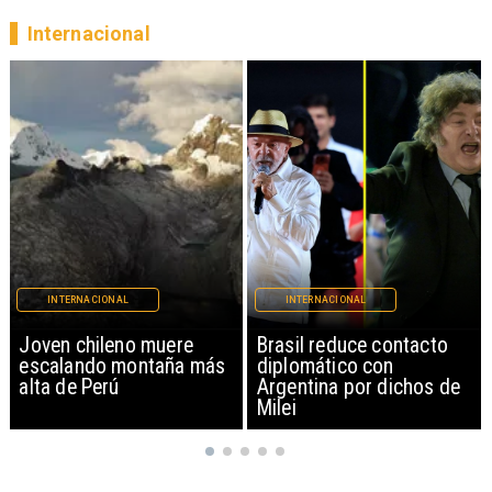
Internacional
INTERNACIONAL
INTERNACIONAL
Brasil reduce contacto
China restringe
diplomático con
exportación de drones a
Argentina por dichos de
EEUU y sanciona
Milei
empresas