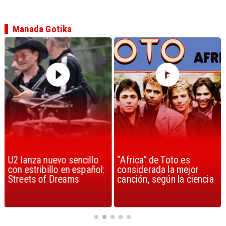
Manada Gotika
U2 lanza nuevo sencillo
“Africa” de Toto es
con estribillo en español:
considerada la mejor
Streets of Dreams
canción, según la ciencia