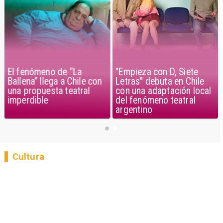
El fenómeno de “La
"Empieza con D, Siete
Ballena” llega a Chile con
Letras" debuta en Chile
una propuesta teatral
con una adaptación local
imperdible
del fenómeno teatral
argentino
Cultura