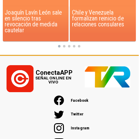
Chile y Venezuela
Feriantes rechazan
formalizan reinicio de
dichos de Camila Flores
relaciones consulares
sobre Fabiola Campillai
ConectaAPP
SEÑAL ONLINE EN
VIVO
Facebook
Twitter
Instagram