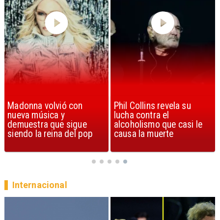
Phil Collins revela su
U2 lanza nuevo sencillo
lucha contra el
con estribillo en español:
alcoholismo que casi le
Streets of Dreams
causa la muerte
Internacional