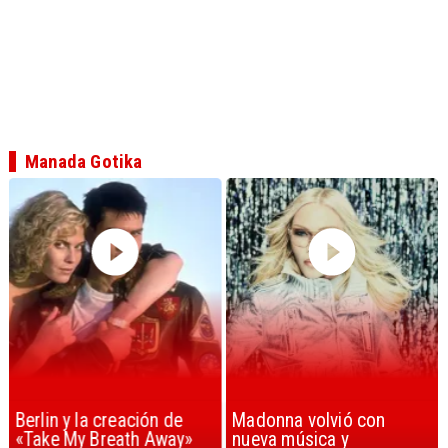
Manada Gotika
Berlin y la creación de
Madonna volvió con
«Take My Breath Away»
nueva música y