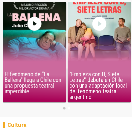
El fenómeno de “La
"Empieza con D, Siete
Ballena” llega a Chile con
Letras" debuta en Chile
una propuesta teatral
con una adaptación local
imperdible
del fenómeno teatral
argentino
Cultura