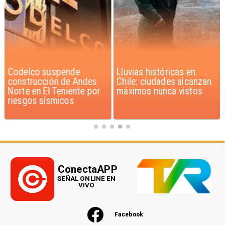
Codelco suspende
Lluvias históricas en
construcción de Andes
Chile: ciudades alcanzan
Norte en El Teniente por
máximos nunca vistos
riesgos sísmicos
ConectaAPP
SEÑAL ONLINE EN
VIVO
Facebook