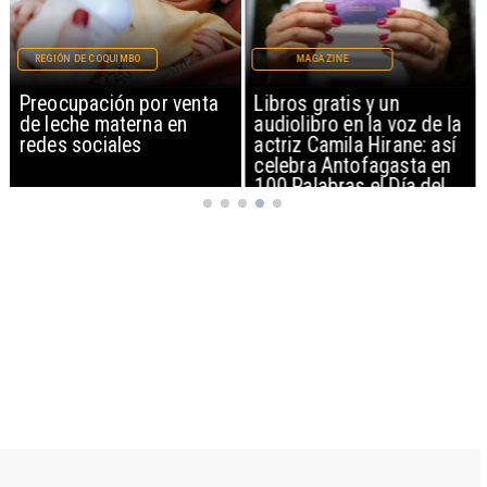
MAGAZINE
REGIÓN DE COQUIMBO
Libros gratis y un
Boom de vida despierta
audiolibro en la voz de la
con lluvias en Limarí
actriz Camila Hirane: así
celebra Antofagasta en
100 Palabras el Día del
Patrimonio