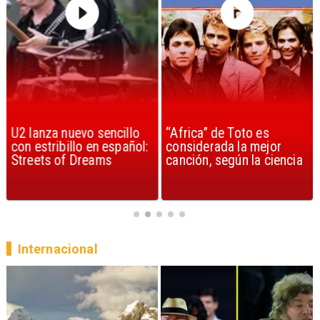
U2 lanza nuevo sencillo
“Africa” de Toto es
con estribillo en español:
considerada la mejor
Streets of Dreams
canción, según la ciencia
Internacional