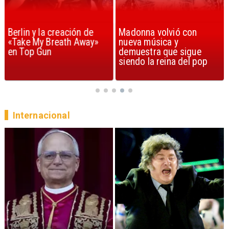
Berlin y la creación de
Madonna volvió con
«Take My Breath Away»
nueva música y
en Top Gun
demuestra que sigue
siendo la reina del pop
Internacional