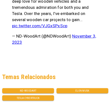
deep love for wooden vehicles and a
tremendous admiration for both you and
Tesla. Over the years, I've embarked on
several wooden car projects to gain…
pic.twitter.com/VJGxSPxScp
— ND-WoodArt (@NDWoodArt)
November 3,
2023
Temas Relacionados
ND-WOODART
ELON MUSK
TESLA CYBERTRUCK