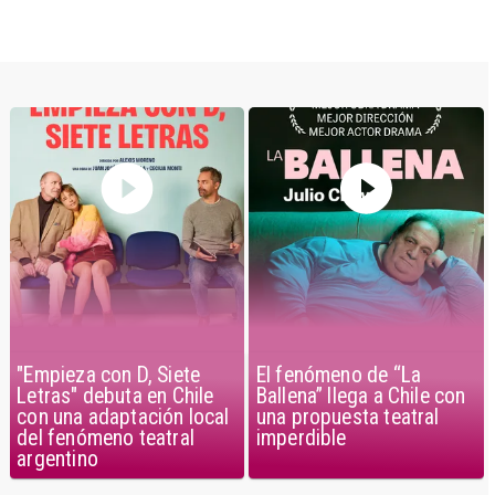
El fenómeno de “La
"Empieza con D, Siete
Ballena” llega a Chile con
Letras" debuta en Chile
una propuesta teatral
con una adaptación local
imperdible
del fenómeno teatral
argentino