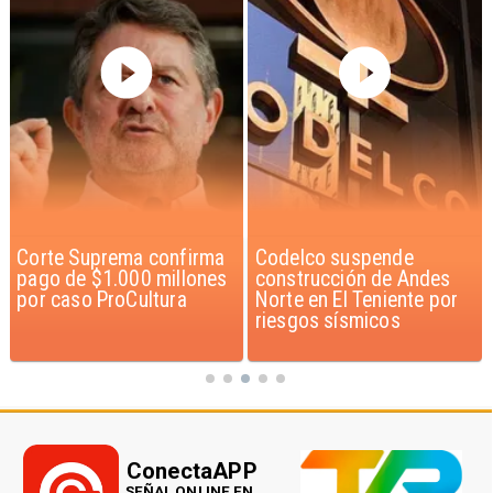
Codelco suspende
Lluvias históricas en
construcción de Andes
Chile: ciudades alcanzan
Norte en El Teniente por
máximos nunca vistos
riesgos sísmicos
ConectaAPP
SEÑAL ONLINE EN